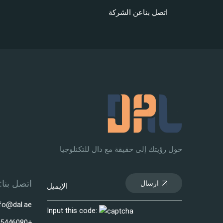
اتصل بنا
عن الشركة
حول رؤيتك إلى حقيقة مع دال للتكنلوجيا
ارسال
اتصل بنا:
fo@dal.ae
Input this code:
+971565446080