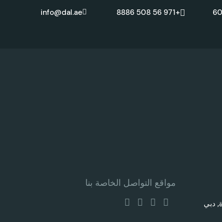
info@dal.ae
+971 56 508 8886
مواقع التواصل الخاصة بنا
س , مبنى B, ديرة, دبي