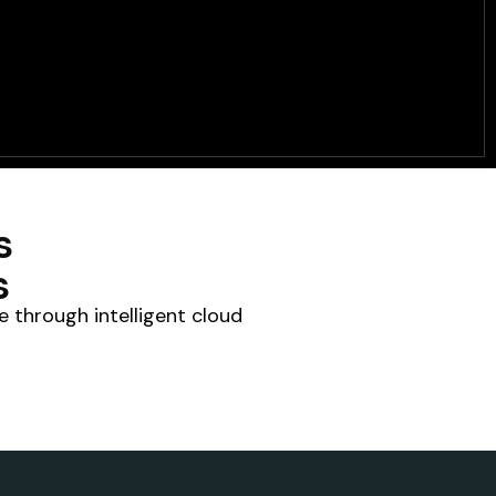
s
s
e through intelligent cloud